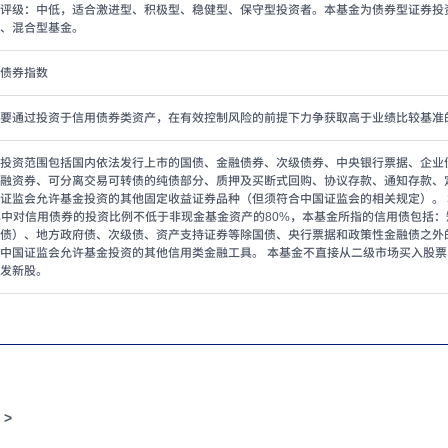
评级：中低，适合激进型、积极型、稳健型、保守型投资者。本基金为债券型证券投
、混合型基金。
债券指数
要通过投资于信用债券类资产，在有效控制风险的前提下力争获取高于业绩比较基准
投资范围包括国内依法发行上市的国债、金融债券、次级债券、中央银行票据、企业
融资券、可分离交易可转债的纯债部分、质押及买断式回购、协议存款、通知存款、
证监会允许基金投资的其他固定收益证券品种（但须符合中国证监会的相关规定）。
其中对信用债券的投资比例不低于非现金基金资产的80%，本基金所指的信用债包括
债）、地方政府债、次级债、资产支持证券等除国债、央行票据和政策性金融债之外
中国证监会允许基金投资的其他信用类金融工具。 本基金不直接从二级市场买入股
发新股。
 >