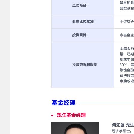
晨星风险
风险特征
票型基金
业绩比较基准
中证综合
投资目标
本基金主
本基金的
据、短期
规或中国
投资范围和限制
80%，
策性金融
律法规或
申购或增
基金经理
现任基金经理
何江波 先生
经济学硕士。