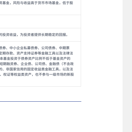
资基金，风险与收益高于货币市场基金，低于股
的投资收益，为投资者提供长期稳定的回报。
债券、中小企业私募债券、公司债券、中期票
定期存款、资产支持证券等金融工具以及法律法
 本基金投资于债券资产比例不低于基金资产的
：短期融资券、企业债、公司债、金融债（不含政
的、非国家信用的固定收益类金融工具，以及法
票、权证等权益类资产，也不参与一级市场的新股