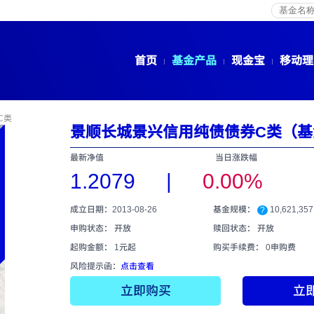
首页
基金产品
现金宝
移动理
C类
景顺长城景兴信用纯债债券C类（基金
最新净值
当日涨跌幅
1.2079
|
0.00%
成立日期：2013-08-26
基金规模：
10,621,35
?
申购状态： 开放
赎回状态： 开放
起购金额： 1元起
购买手续费：
0申购费
风险提示函：
点击查看
立即购买
立