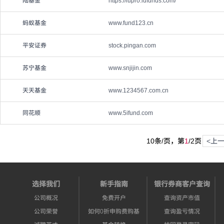
陆基金
https://lupro.lufunds.com/
蚂蚁基金
www.fund123.cn
平安证券
stock.pingan.com
苏宁基金
www.snjijin.com
天天基金
www.1234567.com.cn
同花顺
www.5ifund.com
10条/页，第
1
/
2
页
<上
选择我们
新手指南
银行券商客户查询
公司概况
免费开户
查询资产市值
公司荣誉
如何0折申购费购基
查询盈亏情况