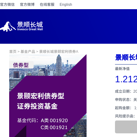
官方微信
官方微博
在线客服
English
首页
>
基金产品
> 景顺长城景颐宏利债券A
景顺长
最新净值
1.21
成立日期：201
申购状态：关
起购金额： 
风险提示函：