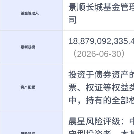
景顺长城基金管
基金管理人
司
18,879,092,335
最新规模
（2026-06-30）
投资于债券资产
票、权证等权益
资产配置
中，持有的全部
晨星风险评级：