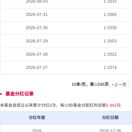
2026-08-03
1.3333
2026-07-31
1.3365
2026-07-30
1.3330
2026-07-29
1.3353
2026-07-28
1.3322
2026-07-27
1.3374
10条/页，第
1
/
245
页
<上一页
基金分红记录
本基金自成立以来累计分红
4
次，每10份基金分配红利总额
1.442
元
分红年度
分红日期
2016
2016-12-26