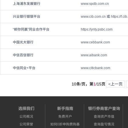
上海浦东发展银行
www.spdb.com.cn
兴业银行银银平台
www.cib.com.cn 或 https://f.ci
“邮你同赢”同业合作平台
https://ynty.psbc.com
中国光大银行
www.cebbank.com
中信百信银行
www.aibank.com
中信同业+平台
www.citicbank.com
10条/页，第
1
/
15
页
<上一页
选择我们
新手指南
银行券商客户查询
公司概况
免费开户
查询资产市值
公司荣誉
如何0折申购费购基
查询盈亏情况