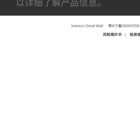
以详细了解产品信息。
Invesco Great Wall.
粤ICP备0606555
风险揭示书
|
投资