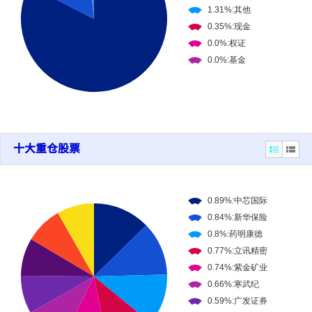
十大重仓股票