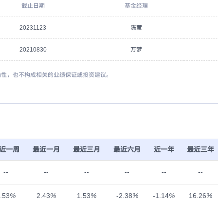
截止日期
基金经理
20231123
陈莹
20210830
万梦
确性，也不构成相关的业绩保证或投资建议。
近一周
最近一月
最近三月
最近六月
近一年
最近三年
--
--
--
--
--
--
.53
%
2.43
%
1.53
%
-2.38
%
-1.14
%
16.26
%