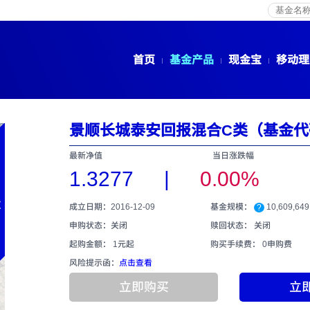
首页
基金产品
现金宝
移动理
景顺长城泰安回报混合C类（基金代码
最新净值
当日涨跌幅
1.3277
|
0.00%
成立日期：2016-12-09
基金规模：
10,609,64
?
申购状态：关闭
赎回状态： 关闭
起购金额： 1元起
购买手续费：
0申购费
风险提示函：
点击查看
立即购买
立