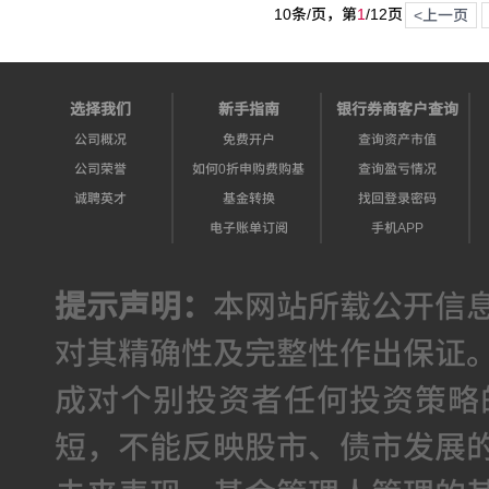
10条/页，第
1
/
12
页
<上一页
选择我们
新手指南
银行券商客户查询
公司概况
免费开户
查询资产市值
公司荣誉
如何0折申购费购基
查询盈亏情况
诚聘英才
基金转换
找回登录密码
电子账单订阅
手机APP
提示声明：
本网站所载公开信
对其精确性及完整性作出保证
成对个别投资者任何投资策略
短，不能反映股市、债市发展