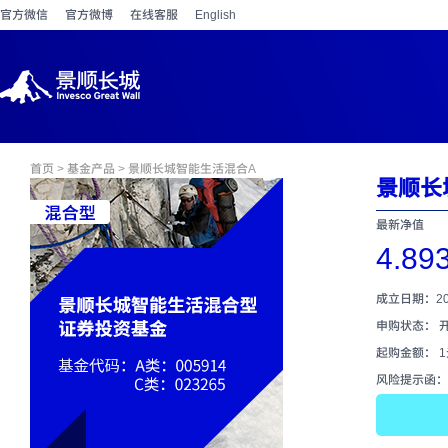
官方微信
官方微博
在线客服
English
首页
>
基金产品
> 景顺长城智能生活混合A
景顺长
最新净值
4.89
成立日期：201
申购状态： 
起购金额： 
风险提示函：