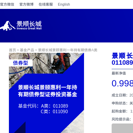
官方微信
官方微博
在线客服
English
首页
>
基金产品
> 景顺长城景颐惠利一年持有期债券A类
景顺
01108
最新净值
0.99
成立日期：202
申购状态：关
起购金额： 
风险提示函：