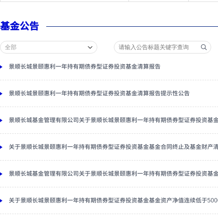
基金公告
景顺长城景颐惠利一年持有期债券型证券投资基金清算报告
景顺长城景颐惠利一年持有期债券型证券投资基金清算报告提示性公告
景顺长城基金管理有限公司关于景顺长城景颐惠利一年持有期债券型证券投资基
关于景顺长城景颐惠利一年持有期债券型证券投资基金基金合同终止及基金财产
景顺长城基金管理有限公司关于景顺长城景颐惠利一年持有期债券型证券投资基
关于景顺长城景颐惠利一年持有期债券型证券投资基金基金资产净值连续低于500