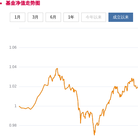
基金净值走势图
1月
3月
6月
1年
今年以来
成立以来