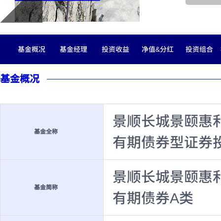
基金概况
基金经理
投资收益
净值&分红
投资组合
基金概况
景顺长城景颐惠
基金全称
有期债券型证券
景顺长城景颐惠
基金简称
有期债券A类