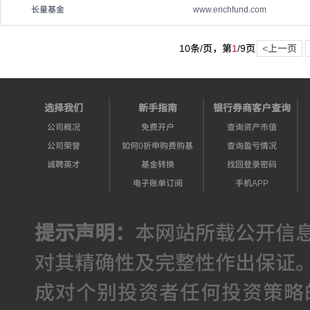
长量基金
www.erichfund.com
10条/页，第
1
/
9
页
<上一页
选择我们
新手指南
银行券商客户查询
公司概况
免费开户
查询资产市值
公司荣誉
如何0折申购费购基
查询盈亏情况
诚聘英才
基金转换
找回登录密码
电子账单订阅
手机APP
提示声明：
本网站所载公开信
对其精确性及完整性作出保证
成对个别投资者任何投资策略