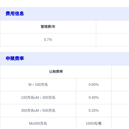
费用信息
管理费/年
0.7
%
申赎费率
认购费率
M＜100万元
0.60%
100万元≤M＜300万元
0.40%
300万元≤M＜500万元
0.20%
M≥500万元
1000元/笔