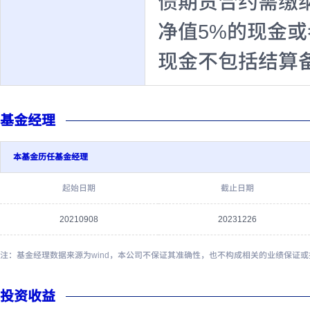
债期货合约需缴
净值5%的现金
现金不包括结算
基金经理
本基金历任基金经理
起始日期
截止日期
20210908
20231226
注：基金经理数据来源为wind，本公司不保证其准确性，也不构成相关的业绩保证
投资收益