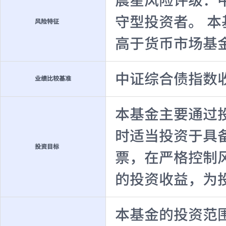
晨星风险评级：
守型投资者。 
风险特征
高于货币市场基
中证综合债指数收益
业绩比较基准
本基金主要通过
时适当投资于具
投资目标
票，在严格控制
的投资收益，为
本基金的投资范