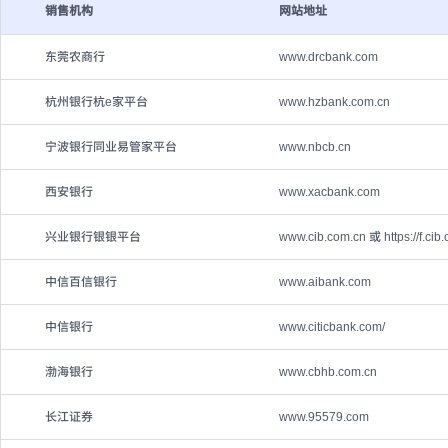
销售机构
网站地址
东莞农商行
www.drcbank.com
杭州银行杭e家平台
www.hzbank.com.cn
宁波银行同业易管家平台
www.nbcb.cn
西安银行
www.xacbank.com
兴业银行银银平台
www.cib.com.cn 或 https://f.cib
中信百信银行
www.aibank.com
中信银行
www.citicbank.com/
渤海银行
www.cbhb.com.cn
长江证券
www.95579.com