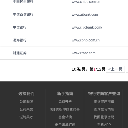
中国民生银行
www.cmbc.com.cn
中信百信银行
www.aibank.com
中信银行
www.citicbank.com/
渤海银行
www.cbhb.com.cn
财通证券
www.ctsec.com
10条/页，第
1
/
12
页
<上一页
选择我们
新手指南
银行券商客户查询
公司概况
免费开户
查询资产市值
公司荣誉
如何0折申购费购基
查询盈亏情况
诚聘英才
基金转换
找回登录密码
电子账单订阅
手机APP