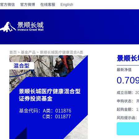
官方微信
官方微博
在线客服
English
首页
>
基金产品
> 景顺长城医疗健康混合A类
景顺长
最新净值
0.70
成立日期：202
申购状态： 
起购金额： 
风险提示函：