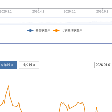
今年以来
成立以来