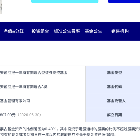
净值&分红
投资组合
标准公告费率
基金公告
销售机构
安盈回报一年持有期混合型证券投资基金
基金类型
安盈回报一年持有期混合A类
基金代码
基金管理有限公司
基金托管人
,807.00元
（2026-06-30）
成立日期
票占基金资产的比例范围为0-40%，其中投资于港股通标的股票的比例不超过股票资
，持有的现金或者到期日在一年以内的政府债券不低于基金资产净值5%。