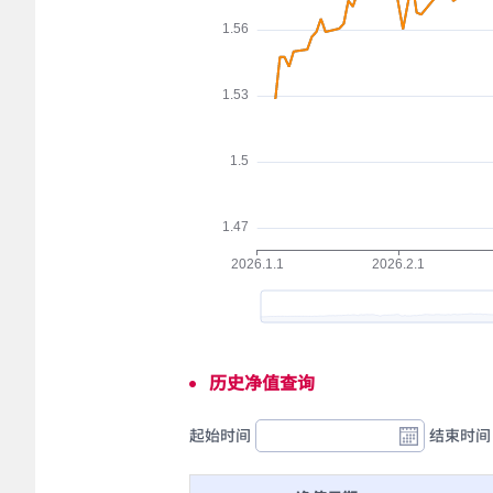
历史净值查询
起始时间
结束时间