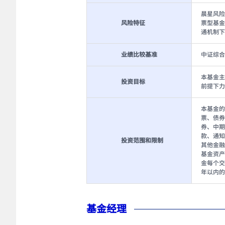
晨星风险
风险特征
票型基金
通机制下
业绩比较基准
中证综合
本基金主
投资目标
前提下力
本基金的
票、债券
券、中期
款、通知
投资范围和限制
其他金融
基金资产
金每个交
年以内的
基金经理