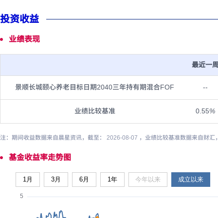
投资收益
业绩表现
最近一
景顺长城颐心养老目标日期2040三年持有期混合FOF
--
业绩比较基准
0.55
%
注：期间收益数据来自晨星资讯，截至： 2026-08-07 ，业绩比较基准数据来自财汇
基金收益率走势图
1月
3月
6月
1年
今年以来
成立以来