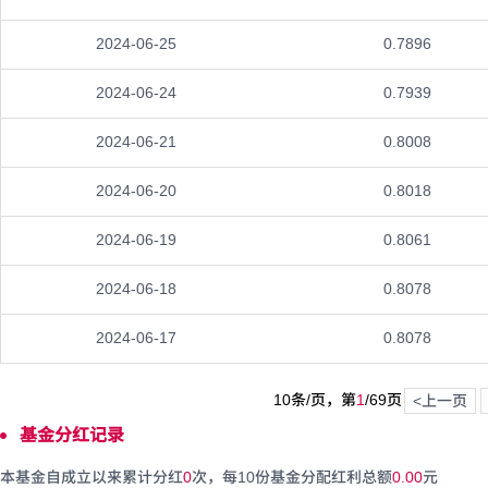
2024-06-25
0.7896
2024-06-24
0.7939
2024-06-21
0.8008
2024-06-20
0.8018
2024-06-19
0.8061
2024-06-18
0.8078
2024-06-17
0.8078
10条/页，第
1
/
69
页
<上一页
基金分红记录
本基金自成立以来累计分红
0
次，每10份基金分配红利总额
0.00
元