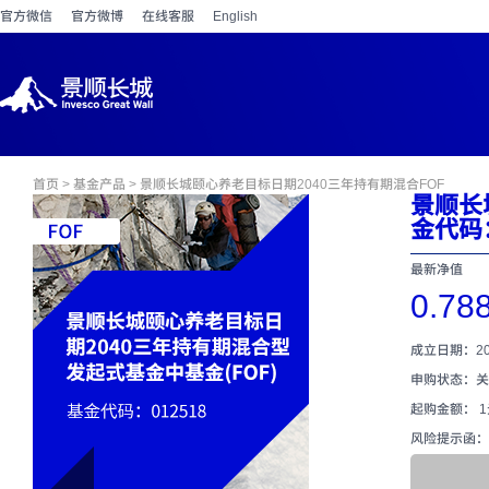
官方微信
官方微博
在线客服
English
首页
>
基金产品
> 景顺长城颐心养老目标日期2040三年持有期混合FOF
景顺长
金代码：
最新净值
0.78
成立日期：202
申购状态：关
起购金额： 
风险提示函：