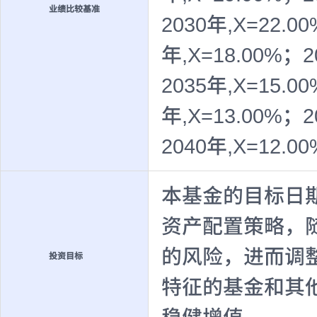
业绩比较基准
2030年,X=22.0
年,X=18.00%；2
2035年,X=15.0
年,X=13.00%；2
2040年,X=12.0
本基金的目标日期
资产配置策略，
的风险，进而调
投资目标
特征的基金和其