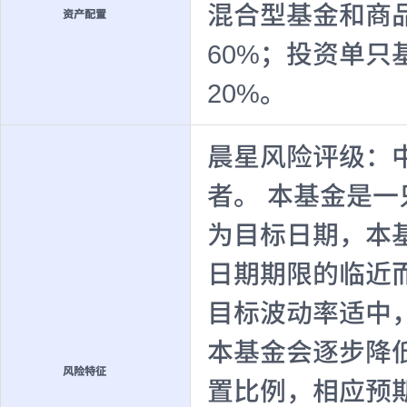
混合型基金和商
资产配置
60%；投资单
20%。
晨星风险评级：
者。 本基金是一
为目标日期，本
日期期限的临近
目标波动率适中
本基金会逐步降
风险特征
置比例，相应预