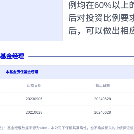
例均在60%以上
后对投资比例要
后，可以做出相
基金经理
本基金历任基金经理
起始日期
截止日期
20230906
20240628
20210628
20240628
注：基金经理数据来源为wind，本公司不保证其准确性，也不构成相关的业绩保证