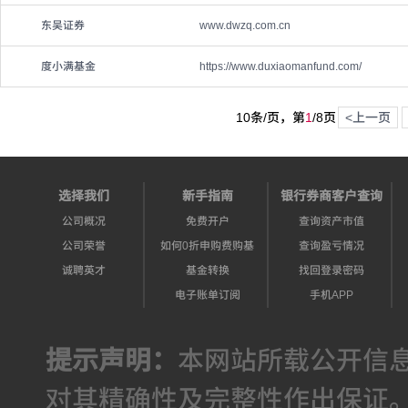
东吴证券
www.dwzq.com.cn
度小满基金
https://www.duxiaomanfund.com/
10条/页，第
1
/
8
页
<上一页
选择我们
新手指南
银行券商客户查询
公司概况
免费开户
查询资产市值
公司荣誉
如何0折申购费购基
查询盈亏情况
诚聘英才
基金转换
找回登录密码
电子账单订阅
手机APP
提示声明：
本网站所载公开信
对其精确性及完整性作出保证