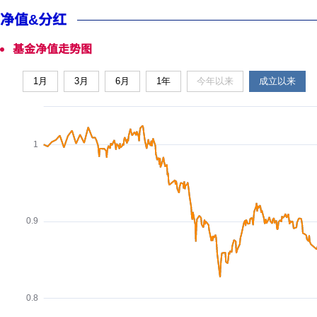
净值&分红
基金净值走势图
1月
3月
6月
1年
今年以来
成立以来