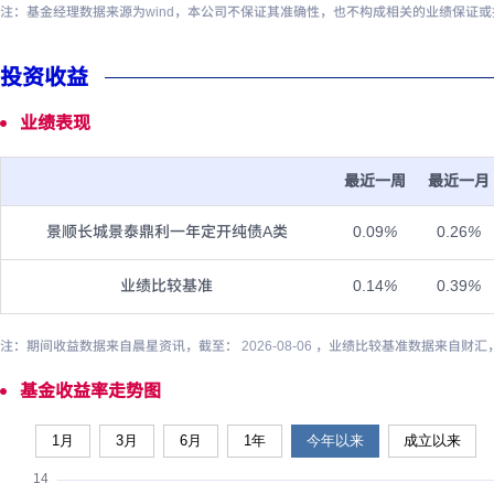
注：基金经理数据来源为wind，本公司不保证其准确性，也不构成相关的业绩保证
投资收益
业绩表现
最近一周
最近一月
景顺长城景泰鼎利一年定开纯债A类
0.09
%
0.26
%
业绩比较基准
0.14
%
0.39
%
注：期间收益数据来自晨星资讯，截至： 2026-08-06 ，业绩比较基准数据来自财汇
基金收益率走势图
1月
3月
6月
1年
今年以来
成立以来