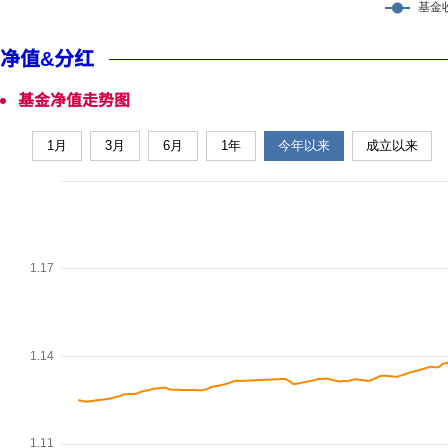
净值&分红
基金净值走势图
1月
3月
6月
1年
今年以来
成立以来