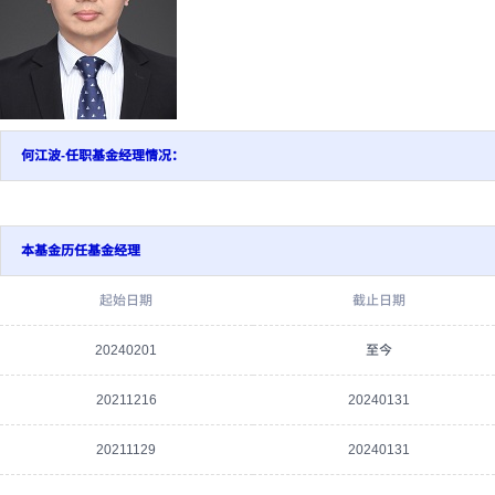
何江波-任职基金经理情况：
本基金历任基金经理
起始日期
截止日期
20240201
至今
20211216
20240131
20211129
20240131