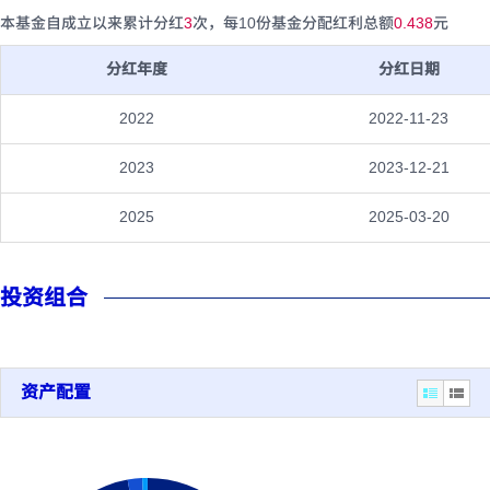
本基金自成立以来累计分红
3
次，每10份基金分配红利总额
0.438
元
分红年度
分红日期
2022
2022-11-23
2023
2023-12-21
2025
2025-03-20
投资组合
资产配置