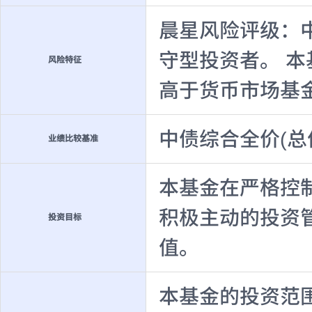
晨星风险评级：
守型投资者。 
风险特征
高于货币市场基
中债综合全价(总
业绩比较基准
本基金在严格控
积极主动的投资
投资目标
值。
本基金的投资范