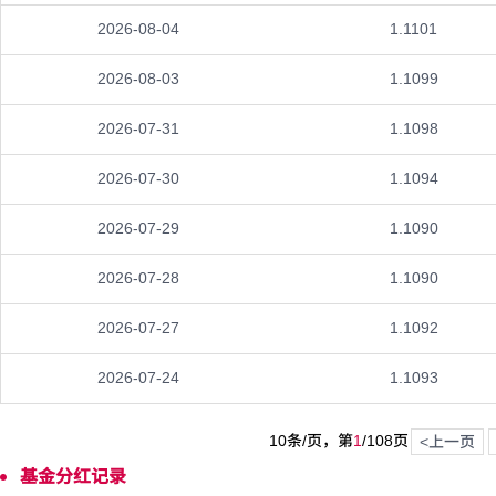
2026-08-04
1.1101
2026-08-03
1.1099
2026-07-31
1.1098
2026-07-30
1.1094
2026-07-29
1.1090
2026-07-28
1.1090
2026-07-27
1.1092
2026-07-24
1.1093
10条/页，第
1
/
108
页
<上一页
基金分红记录