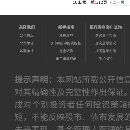
10条/页，第
1
/
12
页
<上一页
选择我们
新手指南
银行券商客户查询
公司概况
免费开户
查询资产市值
公司荣誉
如何0折申购费购基
查询盈亏情况
诚聘英才
基金转换
找回登录密码
电子账单订阅
手机APP
提示声明：
本网站所载公开信
对其精确性及完整性作出保证
成对个别投资者任何投资策略
短，不能反映股市、债市发展
未来表现，基金管理人管理的