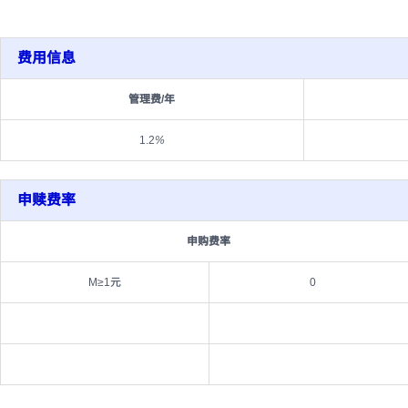
费用信息
管理费/年
1.2
%
申赎费率
申购费率
M≥1元
0