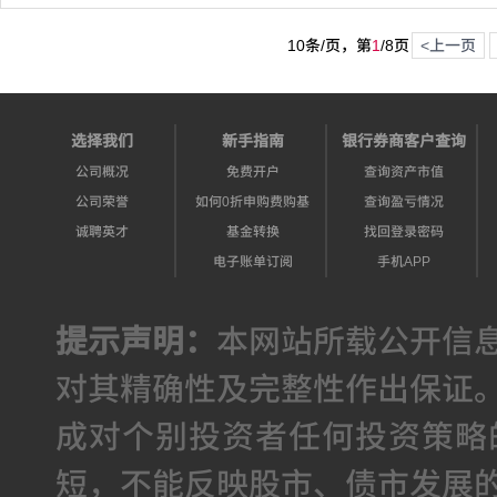
10条/页，第
1
/
8
页
<上一页
选择我们
新手指南
银行券商客户查询
公司概况
免费开户
查询资产市值
公司荣誉
如何0折申购费购基
查询盈亏情况
诚聘英才
基金转换
找回登录密码
电子账单订阅
手机APP
提示声明：
本网站所载公开信
对其精确性及完整性作出保证
成对个别投资者任何投资策略
短，不能反映股市、债市发展