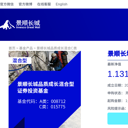
官方微信
官方微博
在线客服
English
首页
>
基金产品
> 景顺长城品质成长混合C类
景顺长
最新净值
1.13
成立日期：202
申购状态： 
起购金额： 
风险提示函：