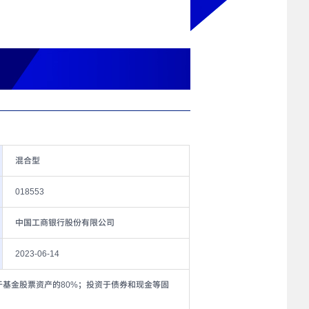
混合型
018553
中国工商银行股份有限公司
2023-06-14
于基金股票资产的80%；投资于债券和现金等固