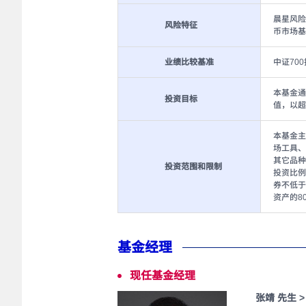
晨星风险
风险特征
币市场基
业绩比较基准
中证70
本基金通
投资目标
值，以超
本基金主
场工具、
其它品种
投资范围和限制
投资比例
券不低于
资产的8
基金经理
现任基金经理
张靖 先生 >