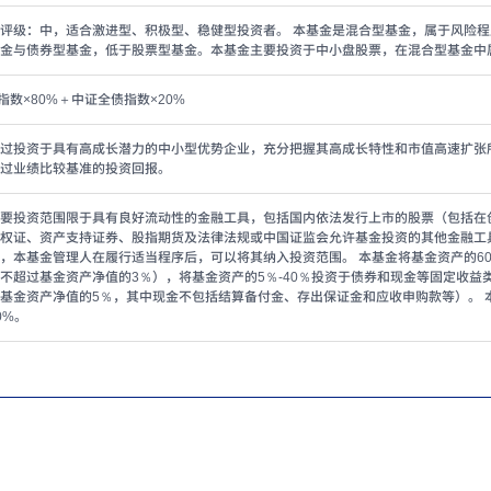
评级：中，适合激进型、积极型、稳健型投资者。 本基金是混合型基金，属于风险
金与债券型基金，低于股票型基金。本基金主要投资于中小盘股票，在混合型基金中
0指数×80%＋中证全债指数×20%
过投资于具有高成长潜力的中小型优势企业，充分把握其高成长特性和市值高速扩张
过业绩比较基准的投资回报。
要投资范围限于具有良好流动性的金融工具，包括国内依法发行上市的股票（包括在
权证、资产支持证券、股指期货及法律法规或中国证监会允许基金投资的其他金融工
，本基金管理人在履行适当程序后，可以将其纳入投资范围。 本基金将基金资产的60
不超过基金资产净值的3％），将基金资产的5％-40％投资于债券和现金等固定收
基金资产净值的5％，其中现金不包括结算备付金、存出保证金和应收申购款等）。 
0%。