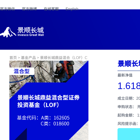
官方微信
官方微博
在线客服
English
首页
>
基金产品
> 景顺长城鼎益混合（LOF）C
景顺长
最新净值
1.61
成立日期：202
申购状态： 
起购金额： 
风险提示函：