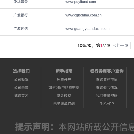
泛华普益
www.puyifund.com
广发银行
www.cgbchina.com.cn
广源达信
www.guangyuandaxin.com
10条/页，第
1
/
7
页
<上一页
选择我们
新手指南
银行券商客户查询
公司概况
免费开户
查询资产市值
公司荣誉
如何0折申购费购基
查询盈亏情况
诚聘英才
基金转换
找回登录密码
电子账单订阅
手机APP
提示声明：
本网站所载公开信