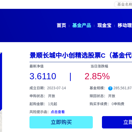
首页
基金产品
现金宝
移动理
景顺长城中小创精选股票C（基金代码
最新净值
当日涨跌幅
3.6110
|
2.85%
成立日期：2023-07-14
基金规模：
285,561,8
?
申购状态： 开放
赎回状态： 开放
起购金额： 1元起
购买手续费：
0申购费
风险提示函：
点击查看
立即购买
立