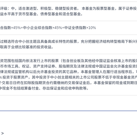
评级：中，适合激进型、积极型、稳健型投资者。 本基金为股票型基金，属于证券
益水平高于货币型基金、债券型基金和混合型基金。
合指数×45%+中小企业综合指数×45%+中证全债指数×10%
过精选符合中小创主题且具备高成长特性的股票，充分把握经济结构转型格局下新兴
取高于业绩比较基准的投资收益。
资范围包括国内依法发行上市的股票（包含创业板及其他经中国证监会核准上市的股
币市场工具、权证、资产支持证券、股指期货及法律法规或中国证监会允许基金投资
律法规或监管机构以后允许基金投资的其它品种，本基金管理人在履行适当程序后，
95％投资于股票资产，其中投资于中小创主题相关的上市公司股票不低于非现金基金资
个交易日日终在扣除股指期货合约需缴纳的交易保证金后，本基金保留的现金或到期
中现金不包括结算备付金、存出保证金和应收申购款等。
 >