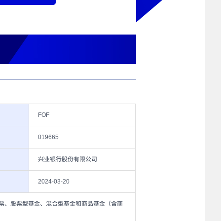
FOF
019665
兴业银行股份有限公司
2024-03-20
股票、股票型基金、混合型基金和商品基金（含商