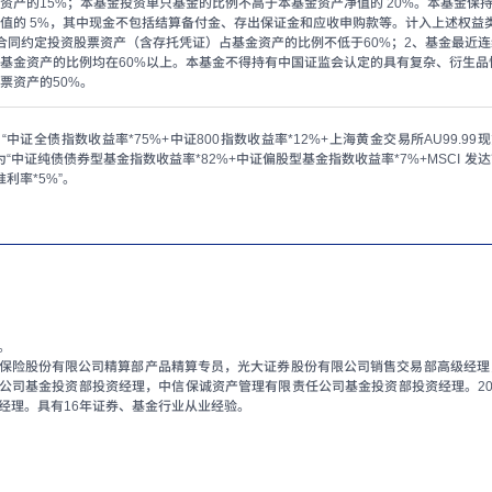
资产的15%；本基金投资单只基金的比例不高于本基金资产净值的 20%。本基金保
值的 5%，其中现金不包括结算备付金、存出保证金和应收申购款等。计入上述权益
合同约定投资股票资产（含存托凭证）占基金资产的比例不低于60%；2、基金最近
基金资产的比例均在60%以上。本基金不得持有中国证监会认定的具有复杂、衍生
票资产的50%。
“中证全债指数收益率*75%+中证800指数收益率*12%+上海黄金交易所AU99.9
“中证纯债债券型基金指数收益率*82%+中证偏股型基金指数收益率*7%+MSCI 发达市场指数
利率*5%”。
。
保险股份有限公司精算部产品精算专员，光大证券股份有限公司销售交易部高级经理
公司基金投资部投资经理，中信保诚资产管理有限责任公司基金投资部投资经理。202
经理。具有16年证券、基金行业从业经验。