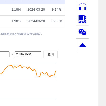
1.18
%
2024-03-20
9.14
%
1.98
%
2024-03-20
16.83
%
，也不构成相关的业绩保证或投资建议。
-
查询