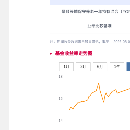
景顺长城保守养老一年持有混合（FOF
业绩比较基准
注：期间收益数据来自晨星资讯，截至： 2026-08
基金收益率走势图
1月
3月
6月
1年