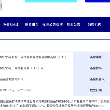
净值&分红
投资组合
标准公告费率
基金公告
销售机构
保守养老目标一年持有期混合型基金中基金（FOF）
基金类型
保守养老一年持有混合（FOF）A
基金代码
基金管理有限公司
基金托管人
29,331.51元
（2026-06-30）
成立日期
国证监会依法核准或注册的公开募集的基金的比例不低于本基金资产的80%；投资
金和黄金ETF）的比例不超过30%；投资港股通标的股票不超过股票资产的50%。