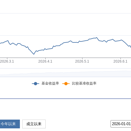
今年以来
成立以来