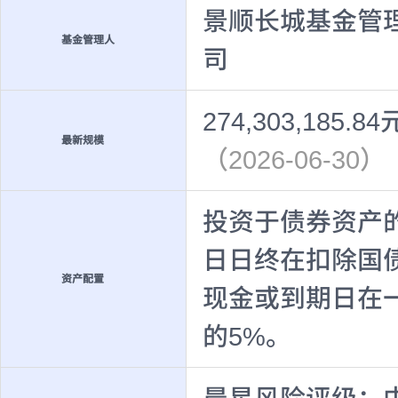
景顺长城基金管
基金管理人
司
274,303,185.84
最新规模
（2026-06-30）
投资于债券资产
日日终在扣除国
资产配置
现金或到期日在
的5%。