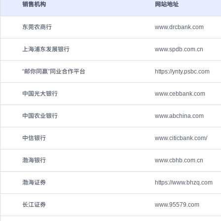
销售机构
网站地址
东莞农商行
www.drcbank.com
上海浦东发展银行
www.spdb.com.cn
“邮你同赢”同业合作平台
https://ynty.psbc.com
中国光大银行
www.cebbank.com
中国农业银行
www.abchina.com
中信银行
www.citicbank.com/
渤海银行
www.cbhb.com.cn
渤海证券
https://www.bhzq.com
长江证券
www.95579.com