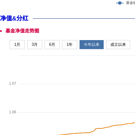
净值&分红
基金净值走势图
1月
3月
6月
1年
今年以来
成立以来