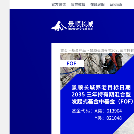
官方微信
官方微博
在线客服
English
首页
>
基金产品
> 景顺长城养老2035三年持有