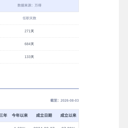
数据来源：万得
任职天数
271天
684天
133天
截至：2026-08-03
三年
今年以来
成立日期
成立以来