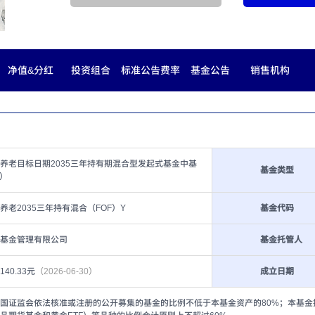
净值&分红
投资组合
标准公告费率
基金公告
销售机构
养老目标日期2035三年持有期混合型发起式基金中基
基金类型
F）
养老2035三年持有混合（FOF）Y
基金代码
基金管理有限公司
基金托管人
,140.33元
（2026-06-30）
成立日期
国证监会依法核准或注册的公开募集的基金的比例不低于本基金资产的80%；本基