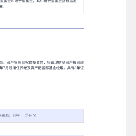
票型基金和混合型基金，其中混合型基金指根据定
金。
员、资产管理部权益投资岗，招银理财多资产投资部
3年7月起担任养老及资产配置部基金经理。具有8年证
展开
据来源：万得