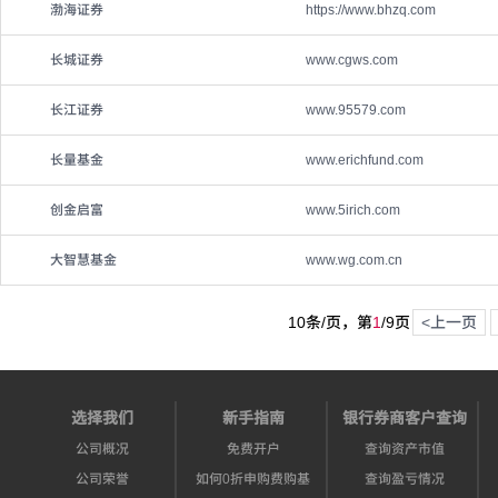
渤海证券
https://www.bhzq.com
长城证券
www.cgws.com
长江证券
www.95579.com
长量基金
www.erichfund.com
创金启富
www.5irich.com
大智慧基金
www.wg.com.cn
10条/页，第
1
/
9
页
<上一页
选择我们
新手指南
银行券商客户查询
公司概况
免费开户
查询资产市值
公司荣誉
如何0折申购费购基
查询盈亏情况