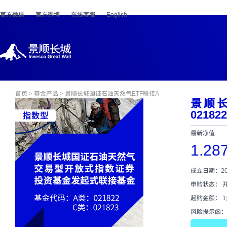
官方微信
官方微博
在线客服
English
首页
>
基金产品
> 景顺长城国证石油天然气ETF联接A
景顺
02182
最新净值
1.28
成立日期：202
申购状态： 
起购金额： 
风险提示函：