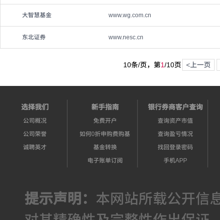
大智慧基金
www.wg.com.cn
东北证券
www.nesc.cn
10条/页，第
1
/
10
页
<上一页
选择我们
新手指南
银行券商客户查询
公司概况
免费开户
查询资产市值
公司荣誉
如何0折申购费购基
查询盈亏情况
诚聘英才
基金转换
找回登录密码
电子账单订阅
手机APP
提示声明：
本网站所载公开信
对其精确性及完整性作出保证