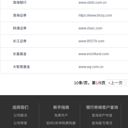
渤海银行
www.cbhb.com.cn
渤海证券
https://www.bhzq.com
财通证券
www.ctsec.com
长江证券
www.95579.com
长量基金
www.erichfund.com
大智慧基金
www.wg.com.cn
10条/页，第
1
/
9
页
<上一页
选择我们
新手指南
银行券商客户查询
公司概况
免费开户
查询资产市值
公司荣誉
如何0折申购费购基
查询盈亏情况