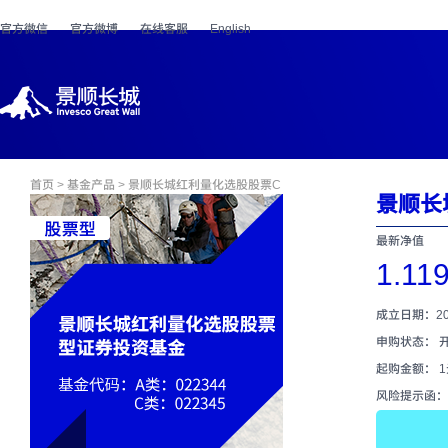
官方微信
官方微博
在线客服
English
首页
>
基金产品
> 景顺长城红利量化选股股票C
景顺长
最新净值
1.11
成立日期：202
申购状态： 
起购金额： 
风险提示函：