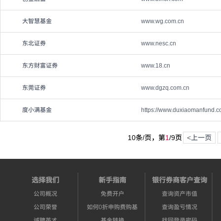
大智慧基金
www.wg.com.cn
东北证券
www.nesc.cn
东方财富证券
www.18.cn
东莞证券
www.dgzq.com.cn
度小满基金
https://www.duxiaomanfund.c
10条/页，第
1
/
9
页
<上一页
选择我们
新手指南
银行券商客户查询
公司概况
免费开户
查询资产市值
公司荣誉
如何0折申购费购基
查询盈亏情况
诚聘英才
基金转换
找回登录密码