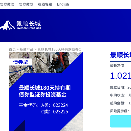
官方微信
官方微博
在线客服
English
首页
>
基金产品
> 景顺长城180天持有期债券C
景顺长
最新净值
1.02
成立日期：202
申购状态： 
起购金额： 
风险提示函：