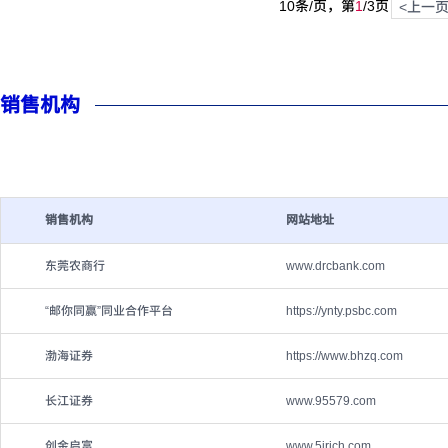
10条/页，第
1
/
3
页
<上一
销售机构
销售机构
网站地址
东莞农商行
www.drcbank.com
“邮你同赢”同业合作平台
https://ynty.psbc.com
渤海证券
https://www.bhzq.com
长江证券
www.95579.com
创金启富
www.5irich.com