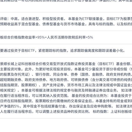
或到期日在一年以内的政府债券的投资比例合计不低于基金资产净值的5%，其中现
评级：中高，适合激进型、积极型投资者。 本基金为ETF联接基金，目标ETF为股
预期收益高于混合型基金、债券型基金与货币市场基金，具有与标的指数、以及标的
板综合价格指数收益率×95%+人民币活期存款税后利率×5%
要通过投资于目标ETF，紧密跟踪标的指数，追求跟踪偏离度和跟踪误差最小化。
景顺长城上证科创板综合价格交易型开放式指数证券投资基金（目标ETF）基金份额
主要投资对象。此外，为更好地实现投资目标，本基金可少量投资于部分非成份股（
的股票及存托凭证）、银行存款、同业存单、债券（国债、金融债、政府支持机构债
超短期融资券、政府支持债券、地方政府债、可转换债券（含分离交易可转债的纯债
括股指期货、股票期权）、资产支持证券、货币市场工具以及法律法规或中国证监会
相关规定）。本基金可根据法律法规的规定参与融资及转融通证券出借业务。 如法
在履行适当程序后，可以将其纳入投资范围。 基金的投资组合比例为：本基金投资于目
日终在扣除股指期货、股票期权合约需缴纳的交易保证金后，本基金持有的现金或到
产净值的5%，其中现金不包括结算备付金、存出保证金及应收申购款等。 如法律法
人在履行适当程序后，可以调整上述投资品种的投资比例。 标的指数：上证科创板综