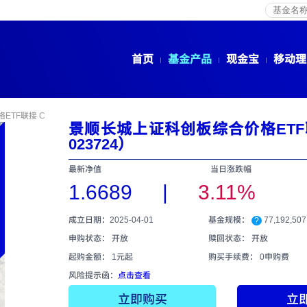
首页
基金产品
现金宝
移动理
ETF联接 C
景顺长城上证科创板综合价格ETF
023724）
最新净值
当日涨跌幅
1.6689
|
3.11%
成立日期：2025-04-01
基金规模：
77,192,50
?
申购状态： 开放
赎回状态： 开放
起购金额： 1元起
购买手续费：
0申购费
风险提示函：
点击查看
立即购买
立