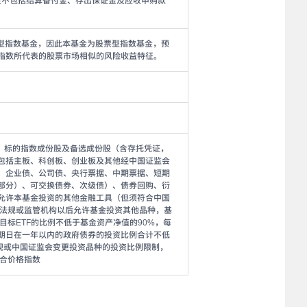
金不包括结算备付金、存出保证金及应收申购款
票型指数基金，因此本基金为股票型指数基金，预
指数所代表的股票市场相似的风险收益特征。
、标的指数成份股及备选成份股（含存托凭证，
包括主板、科创板、创业板及其他经中国证监会
、企业债、公司债、央行票据、中期票据、短期
部分）、可交换债券、次级债）、债券回购、衍
允许本基金投资的其他金融工具（但须符合中国
律法规或监管机构以后允许基金投资其他品种，基
标ETF的比例不低于基金资产净值的90%，每
期日在一年以内的政府债券的投资比例合计不低
规或中国证监会变更投资品种的投资比例限制，
合价格指数