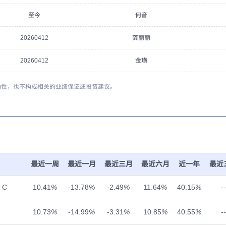
至今
何音
20260412
龚丽丽
20260412
金璜
确性，也不构成相关的业绩保证或投资建议。
最近一周
最近一月
最近三月
最近六月
近一年
最近
 C
10.41
%
-13.78
%
-2.49
%
11.64
%
40.15
%
--
10.73
%
-14.99
%
-3.31
%
10.85
%
40.55
%
--