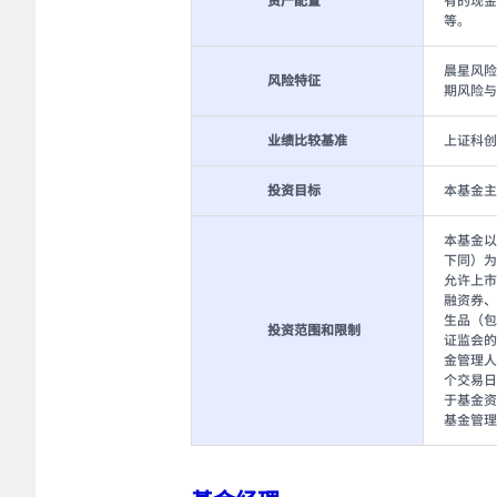
资产配置
有的现金
等。
晨星风险
风险特征
期风险与
业绩比较基准
上证科创
投资目标
本基金主
本基金以
下同）为
允许上市
融资券、
生品（包
投资范围和限制
证监会的
金管理人
个交易日
于基金资
基金管理