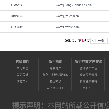
广源达信
www.guangyuandaxin.com
国金证券
www.gjzq.com.cn
好买基金
www.howbuy.com
10条/页，第
1
/
6
页
<上一页
选择我们
新手指南
银行券商客户查询
公司概况
免费开户
查询资产市值
公司荣誉
如何0折申购费购基
查询盈亏情况
诚聘英才
基金转换
找回登录密码
电子账单订阅
手机APP
提示声明：
本网站所载公开信