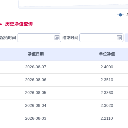
历史净值查询
起始时间
结束时间
净值日期
单位净值
2026-08-07
2.4000
2026-08-06
2.3510
2026-08-05
2.3360
2026-08-04
2.3020
2026-08-03
2.2110