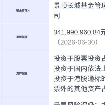
景顺长城基金管
基金管理人
司
341,990,960.84
最新规模
（2026-06-30）
投资于股票投资占
投资于国内依法
资产配置
投资于港股通标
票外的其他资产占