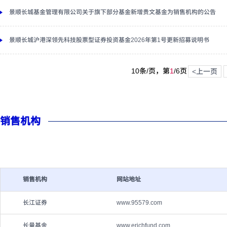
景顺长城基金管理有限公司关于旗下部分基金新增贵文基金为销售机构的公告
景顺长城沪港深领先科技股票型证券投资基金2026年第1号更新招募说明书
10条/页，第
1
/
6
页
<上一页
销售机构
销售机构
网站地址
长江证券
www.95579.com
长量基金
www.erichfund.com