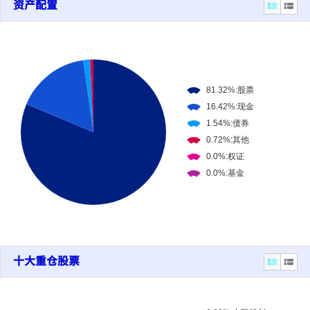
资产配置
十大重仓股票