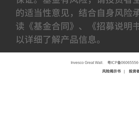
的适当性意见，结合自身风险
读《基金合同》、《招募说明
以详细了解产品信息。
Invesco Great Wall.
粤ICP备0606555
风险揭示书
|
投资