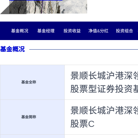
基金概况
基金经理
投资收益
净值&分红
投资组合
基金概况
景顺长城沪港深
基金全称
股票型证券投资
景顺长城沪港深
基金简称
股票C