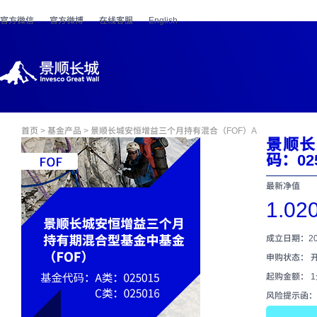
官方微信
官方微博
在线客服
English
首页
>
基金产品
> 景顺长城安恒增益三个月持有混合（FOF）A
景顺长
码：02
最新净值
1.02
成立日期：202
申购状态： 
起购金额： 
风险提示函：