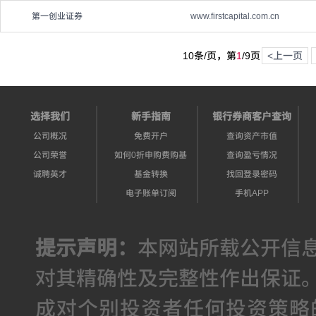
第一创业证券
www.firstcapital.com.cn
10条/页，第
1
/
9
页
<上一页
选择我们
新手指南
银行券商客户查询
公司概况
免费开户
查询资产市值
公司荣誉
如何0折申购费购基
查询盈亏情况
诚聘英才
基金转换
找回登录密码
电子账单订阅
手机APP
提示声明：
本网站所载公开信
对其精确性及完整性作出保证
成对个别投资者任何投资策略