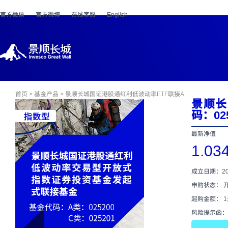
官方微信
官方微博
在线客服
English
首页
>
基金产品
> 景顺长城国证港股通红利低波动率ETF联接A
景顺长
码：02
最新净值
1.03
成立日期：202
申购状态： 
起购金额： 
风险提示函：