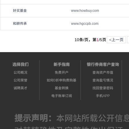
好买基金
www.howbuy.com
和耕传承
www.hgccpb.com
10条/页，第
1
/
5
页
<上一页
选择我们
新手指南
银行券商客户查询
公司概况
免费开户
查询资产市值
公司荣誉
如何0折申购费购基
查询盈亏情况
诚聘英才
基金转换
找回登录密码
电子账单订阅
手机APP
提示声明：
本网站所载公开信