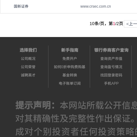
国新证券
www.crsec.com.cn
10条/页，第
1
/
2
页
<上
选择我们
新手指南
银行券商客户查询
公司概况
免费开户
查询资产市值
公司荣誉
如何0折申购费购基
查询盈亏情况
诚聘英才
基金转换
找回登录密码
电子账单订阅
手机APP
提示声明：
本网站所载公开信
对其精确性及完整性作出保证
成对个别投资者任何投资策略