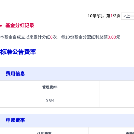
10条/页，第
1
/
2
页
<上
基金分红记录
本基金自成立以来累计分红
0
次，每10份基金分配红利总额
0.00
元
标准公告费率
费用信息
管理费/年
0.8
%
申赎费率