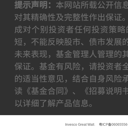
提示声明：
本网站所载公开信
对其精确性及完整性作出保证
成对个别投资者任何投资策略
短，不能反映股市、债市发展
未来表现，基金管理人管理的
保证。基金有风险，请投资者
的适当性意见，结合自身风险
读《基金合同》、《招募说明
以详细了解产品信息。
Invesco Great Wall.
粤ICP备0606555