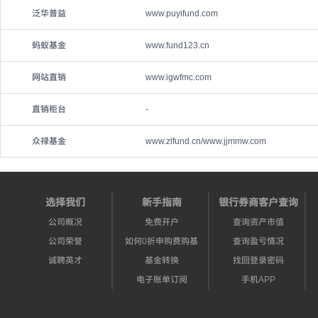
泛华普益
www.puyifund.com
蚂蚁基金
www.fund123.cn
网站直销
www.igwfmc.com
直销柜台
-
众禄基金
www.zlfund.cn/www.jjmmw.com
选择我们
新手指南
银行券商客户查询
公司概况
免费开户
查询资产市值
公司荣誉
如何0折申购费购基
查询盈亏情况
诚聘英才
基金转换
找回登录密码
电子账单订阅
手机APP