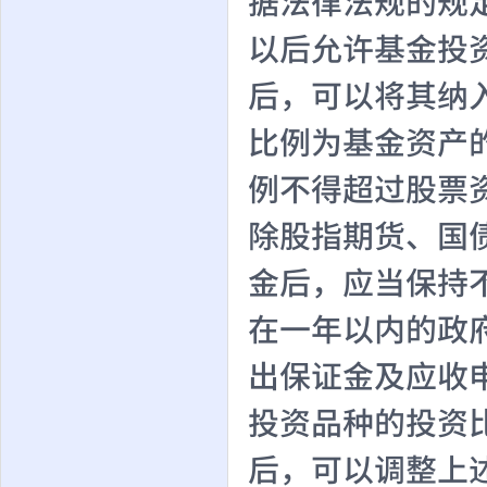
据法律法规的规
以后允许基金投
后，可以将其纳
比例为基金资产的
例不得超过股票
除股指期货、国
金后，应当保持
在一年以内的政
出保证金及应收
投资品种的投资
后，可以调整上