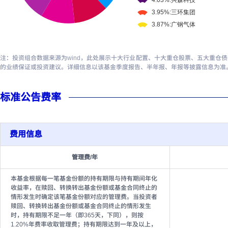
注：投资组合数据来源为wind，此处展示十大行业配置、十大重仓股票、五大重仓
的业绩保证或投资建议。详细信息以该基金季度报告、半年报、年报等披露信息为准
标准公告费率
费用信息
管理费/年
本基金根据每一笔基金份额的持有期限与持有期间年化
收益率，在赎回、转换转出基金份额或基金合同终止的
情形发生时确定该笔基金份额对应的管理费。当投资者
赎回、转换转出基金份额或基金合同终止的情形发生
时，持有期限不足一年（即365天，下同），则按
1.20%年费率收取管理费；持有期限达到一年及以上，