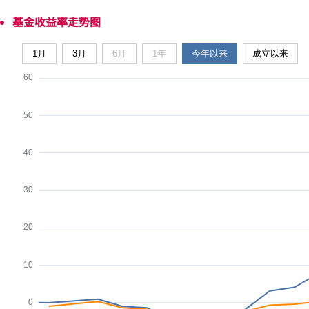
基金收益率走势图
1月
3月
6月
1年
今年以来
成立以来