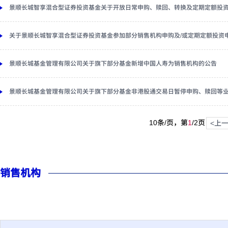
景顺长城智享混合型证券投资基金关于开放日常申购、赎回、转换及定期定额投
关于景顺长城智享混合型证券投资基金参加部分销售机构申购及/或定期定额投资
景顺长城基金管理有限公司关于旗下部分基金新增中国人寿为销售机构的公告
景顺长城基金管理有限公司关于旗下部分基金非港股通交易日暂停申购、赎回等
10条/页，第
1
/
2
页
<上
销售机构