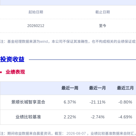
起始日期
截止日期
20260212
至今
注：基金经理数据来源为wind，本公司不保证其准确性，也不构成相关的业绩保证
投资收益
业绩表现
最近一周
最近一月
最近三月
景顺长城智享混合
6.37
%
-21.11
%
-0.80
%
业绩比较基准
2.22
%
-2.74
%
-4.69
%
注：期间收益数据来自晨星资讯，截至： 2026-08-07 ，业绩比较基准数据来自财汇