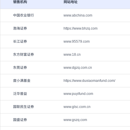
销售机构
网站地址
中国农业银行
www.abchina.com
渤海证券
https://www.bhzq.com
长江证券
www.95579.com
东方财富证券
www.18.cn
东莞证券
www.dgzq.com.cn
度小满基金
https://www.duxiaomanfund.com/
泛华普益
www.puyifund.com
国联民生证券
www.glsc.com.cn
国盛证券
www.gszq.com