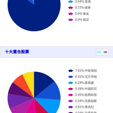
十大重仓股票