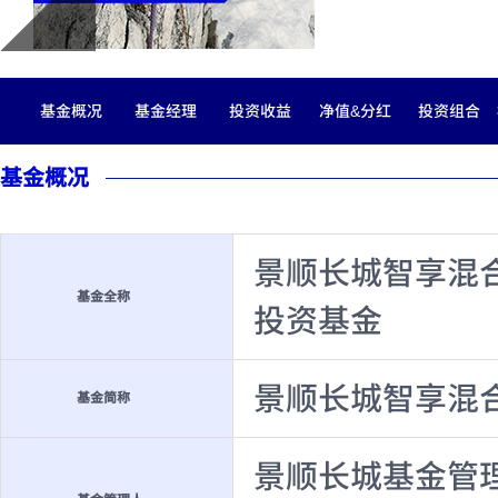
基金概况
基金经理
投资收益
净值&分红
投资组合
基金概况
景顺长城智享混
基金全称
投资基金
景顺长城智享混
基金简称
景顺长城基金管