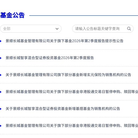
基金公告
景顺长城基金管理有限公司关于旗下基金2026年第2季度报告提示性公告
景顺长城智享混合型证券投资基金2026年第2季度报告
关于景顺长城基金管理有限公司旗下部分基金新增玄元保险为销售机构的公告
景顺长城基金管理有限公司关于旗下部分基金非港股通交易日暂停申购、赎回等
关于景顺长城智享混合型证券投资基金新增基煜基金为销售机构的公告
景顺长城基金管理有限公司关于旗下部分基金非港股通交易日暂停申购、赎回等