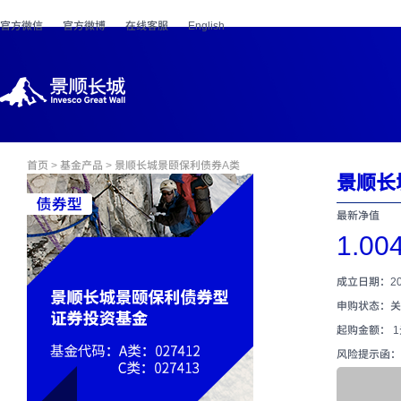
官方微信
官方微博
在线客服
English
首页
>
基金产品
> 景顺长城景颐保利债券A类
景顺长
最新净值
1.00
成立日期：202
申购状态：关
起购金额： 
风险提示函：