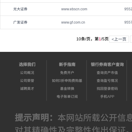
光大证券
www.ebscn.com
955
广发证券
www.gf.com.cn
95
10条/页，第
1
/
5
页
<上一页
选择我们
新手指南
银行券商客户查询
公司概况
免费开户
查询资产市值
公司荣誉
如何0折申购费购基
查询盈亏情况
诚聘英才
基金转换
找回登录密码
电子账单订阅
手机APP
提示声明：
本网站所载公开信
对其精确性及完整性作出保证