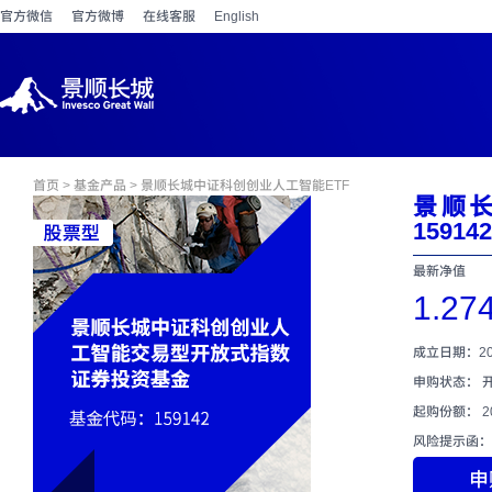
官方微信
官方微博
在线客服
English
首页
>
基金产品
> 景顺长城中证科创创业人工智能ETF
景顺
15914
最新净值
1.27
成立日期：202
申购状态： 
起购份额： 2
风险提示函：
申