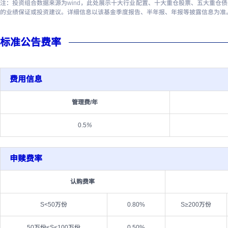
注：投资组合数据来源为wind，此处展示十大行业配置、十大重仓股票、五大重仓
的业绩保证或投资建议。详细信息以该基金季度报告、半年报、年报等披露信息为准
标准公告费率
费用信息
管理费/年
0.5
%
申赎费率
认购费率
S<50万份
0.80%
S≥200万份
50万份≤S<100万份
0.50%