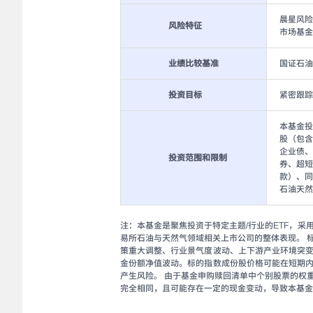
晨星风险
风险特征
市场基金
业绩比较基准
国证石油
投资目标
紧密跟踪
本基金投
股（包含
企业债、
投资范围和限制
券、超短
款）、同
石油天然
注：本基金是聚焦投资于特定主题/行业的ETF，采
易所石油与天然气领域相关上市公司的整体表现。 
策重大调整、行业景气度波动、上下游产业环境突
金份额净值波动。标的指数成份股价格可能在短期
产生风险。 由于基金申购赎回清单中个别股票的权
完全相同，且可能存在一定的现金变动，导致本基金