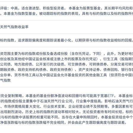
评级：中高，适合激进型、积极型投资者。 本基金为股票型基金，其长期平均风险
。本基金为指数型基金，被动跟踪标的指数的表现，具有与标的指数以及标的指数所
天然气指数收益率
标的指数，追求跟踪偏离度和跟踪误差最小化，以期获得与标的指数收益相似的回报
资范围主要为标的指数成份股及备选成份股（含存托凭证，下同），此外，为更好地
创业板及其他经中国证监会核准或注册上市的股票及存托凭证）、衍生工具（股指期
公司债、地方政府债、公开发行的次级债、可交换债券、可转换债券、分离交易可转
期融资券、政府支持机构债券、政府支持债券）、资产支持证券、债券回购、银行存
业存单、货币市场工具以及中国证监会允许基金投资的其他金融工具（但须符合中国
气指数
用完全复制策略，本基金的基金份额净值波动和回撤均有可能高于宽基ETF。 本基
标的指数成份股主要集中于石油天然气行业公司，行业集中度极高。影响石油天然气
变、市场供需格局重大变化、行业技术变革、企业经营业绩不及预期等。多重因素有可
内出现剧烈波动，历史上标的指数的波动率相对较大，无论投资者持有时间长短，标的
重与标的指数中该股票的权重可能不同，当存在大量申购赎回时，本基金投资组合中
净值涨跌幅与标的指数涨跌幅不完全相同，并会由此产生跟踪偏离度与跟踪误差。