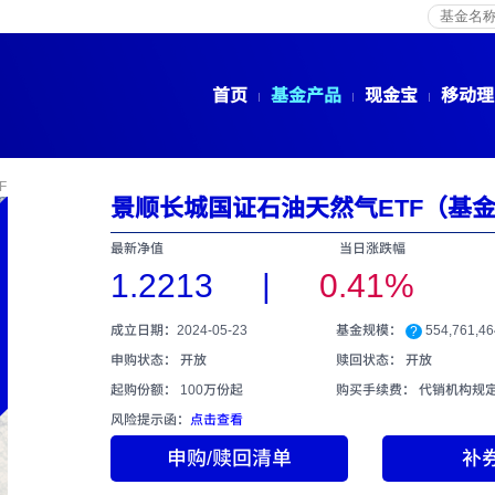
首页
基金产品
现金宝
移动理
F
景顺长城国证石油天然气ETF（基金代
最新净值
当日涨跌幅
1.2213
|
0.41%
成立日期：2024-05-23
基金规模：
554,761,4
?
申购状态： 开放
赎回状态： 开放
起购份额： 100万份起
购买手续费：
代销机构规
风险提示函：
点击查看
申购/赎回清单
补