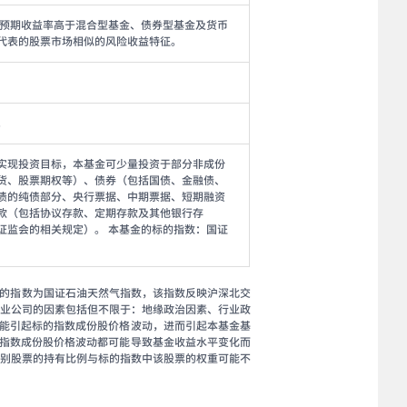
和预期收益率高于混合型基金、债券型基金及货币
代表的股票市场相似的风险收益特征。
。
实现投资目标，本基金可少量投资于部分非成份
货、股票期权等）、债券（包括国债、金融债、
债的纯债部分、央行票据、中期票据、短期融资
款（包括协议存款、定期存款及其他银行存
证监会的相关规定）。 本基金的标的指数：国证
金标的指数为国证石油天然气指数，该指数反映沪深北交
行业公司的因素包括但不限于：地缘政治因素、行业政
能引起标的指数成份股价格波动，进而引起本基金基
指数成份股价格波动都可能导致基金收益水平变化而
个别股票的持有比例与标的指数中该股票的权重可能不