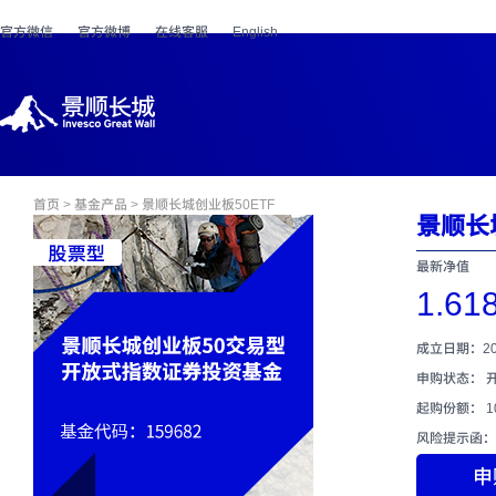
官方微信
官方微博
在线客服
English
首页
>
基金产品
> 景顺长城创业板50ETF
景顺长城
最新净值
1.61
成立日期：202
申购状态： 
起购份额： 1
风险提示函：
申