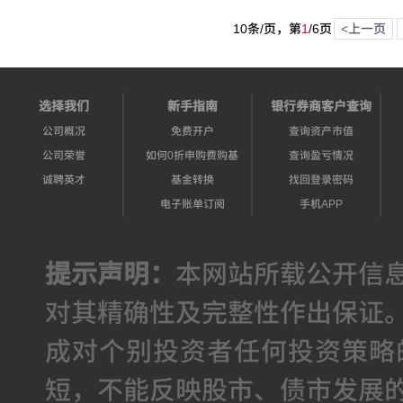
10条/页，第
1
/
6
页
<上一页
选择我们
新手指南
银行券商客户查询
公司概况
免费开户
查询资产市值
公司荣誉
如何0折申购费购基
查询盈亏情况
诚聘英才
基金转换
找回登录密码
电子账单订阅
手机APP
提示声明：
本网站所载公开信
对其精确性及完整性作出保证
成对个别投资者任何投资策略
短，不能反映股市、债市发展