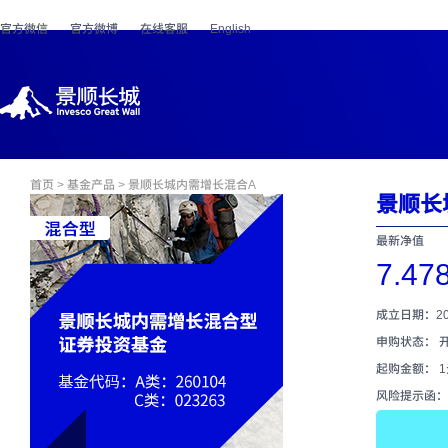
官方微信
官方微博
在线客服
English
首页
>
基金产品
> 景顺长城内需增长混合A
景顺长
最新净值
7.47
成立日期：200
申购状态： 
起购金额： 
风险提示函：