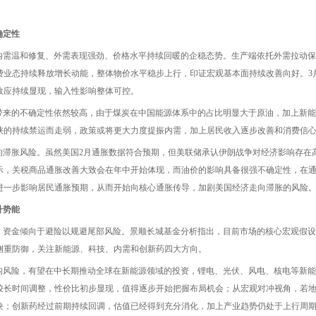
确定性
内需温和修复、外需表现强劲、价格水平持续回暖的企稳态势。生产端依托外需拉动
费业态持续释放增长动能，整体物价水平稳步上行，印证宏观基本面持续改善向好。
3
效应持续显现，输入性影响整体可控。
带来的不确定性依然较高，由于煤炭在中国能源体系中的占比明显大于原油，加上新
峡的持续禁运而走弱，政策或将更大力度提振内需，加上居民收入逐步改善和消费信
的滞胀风险。虽然美国
2
月通胀数据符合预期，但美联储承认伊朗战争对经济影响存在
示，关税商品通胀改善大致会在年中开始体现，而油价的影响具备很强不确定性，在
进一步影响居民通胀预期，从而开始向核心通胀传导，加剧美国经济走向滞胀的风险
升势能
，资金倾向于避险以规避尾部风险。景顺长城基金分析指出，目前市场的核心宏观假
侧重防御，关注新能源、科技、内需和创新药四大方向。
构风险，有望在中长期推动全球在新能源领域的投资，锂电、光伏、风电、核电等新
较长时间调整，性价比初步显现，值得逐步开始把握布局机会；从宏观对冲视角，若
块；创新药经过前期持续回调，估值已经得到充分消化，加上产业趋势仍处于上行周