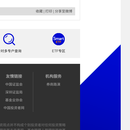
收藏
|
打印
|
分享至微博
一对多专户查询
ETF专区
友情链接
机构服务
中国证监会
券商路演
深圳证监局
基金业协会
中国投资者网
资观点并不构成个别投资者对任何投资策略