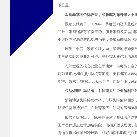
以凸显。
宏观基本面企稳改善，滞胀成为海外最大不
景顺长城表示，
2026
年一季度国内经济呈现
回升；消费端复苏节奏平稳，服务消费及新型消
不过国内能源结构以煤炭为主，叠加新能源替代
展望二季度，景顺长城认为，尽管地缘冲突
中国的实际影响相对可控。若外需因霍尔木兹海
海外宏观的核心变量在于地缘冲突可能引发
对就业市场和通胀担忧均有加剧。美联储主席表
能性。景顺长城指出，未来若油价居高不下，或
权益短期注重防御，中长期关注企业盈利回
随着地缘风险持续扰动，市场风险偏好回落
结果仍需等待验证。在此背景下，短期对应策略
报告分析指出，地缘冲突暴露了能源供给结
国产替代进度处于加速阶段，而相关板块经历了
将适度推出政策对冲风险，利好消费和顺周期板