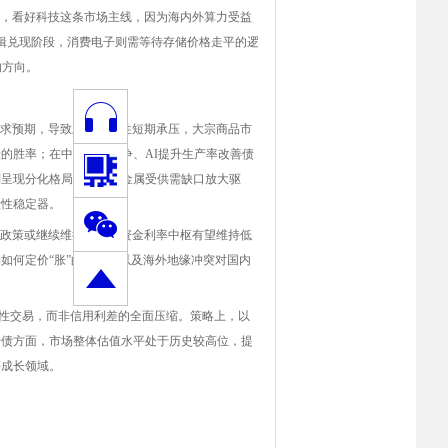
上，看好科技这条市场主线，因为海内外算力受益
辑兑现阶段，消费电子则需等待存储价格走平的逻
的方向。
需求预期，导致宏观流动性短期承压，大宗商品市
炭的胜率；在中美地缘竞争、
AI
提升生产率改善债
则呈现分化格局，铝和小金属受供需缺口放大驱
段性稳定器。
币政策或继续维持宽松，资金利率中枢有望维持低
如何定价“胀”的风险，以及海外地缘冲突对国内
构性交易，而非信用利差的全面压缩。策略上，以
转债方面，市场整体估值水平处于历史较高位，提
等成长领域。