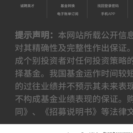
诚聘英才
基金转换
找回登录密码
电子账单订阅
手机APP
提示声明：
本网站所载公开信
对其精确性及完整性作出保证
成个别投资者对任何投资策略
择基金。我国基金运作时间较
的过往业绩并不预示其未来表
不构成基金业绩表现的保证。
同》、《招募说明书》等法律