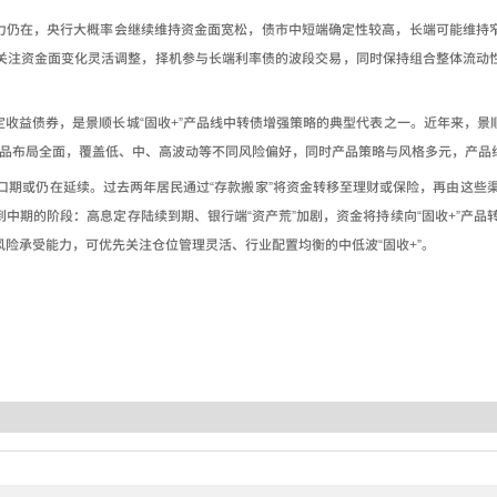
力仍在，央行大概率会继续维持资金面宽松，债市中短端确定性较高，长端可能维持
关注资金面变化灵活调整，择机参与长端利率债的波段交易，同时保持组合整体流动
定收益债券，是景顺长城
“
固收
+”
产品线中转债增强策略的典型代表之一。近年来，景
品布局全面，覆盖低、中、高波动等不同风险偏好，同时产品策略与风格多元，产品
口期或仍在延续。过去两年居民通过
“
存款搬家
”
将资金转移至理财或保险，再由这些渠
到中期的阶段：高息定存陆续到期、银行端
“
资产荒
”
加剧，资金将持续向
“
固收
+”
产品
风险承受能力，可优先关注仓位管理灵活、行业配置均衡的中低波
“
固收
+”
。