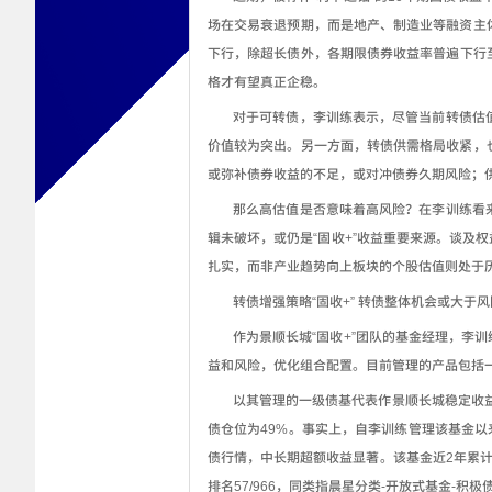
场在交易衰退预期，而是地产、制造业等融资主
下行，除超长债外，各期限债券收益率普遍下行
格才有望真正企稳。
对于可转债，李训练表示，尽管当前转债估
价值较为突出。另一方面，转债供需格局收紧，
或弥补债券收益的不足，或对冲债券久期风险；
那么高估值是否意味着高风险？在李训练看
辑未破坏，或仍是“固收
+”
收益重要来源。谈及权
扎实，而非产业趋势向上板块的个股估值则处于
转债增强策略
“
固收
+”
转债整体机会或大于风
作为景顺长城
“
固收
+”
团队的基金经理，李训
益和风险，优化组合配置。目前管理的产品包括
以其管理的一级债基代表作景顺长城稳定收
债仓位为
49%
。事实上，自李训练管理该基金以
债行情，中长期超额收益显著。该基金近
2
年累
排名
57/966
，同类指晨星分类
-
开放式基金
-
积极