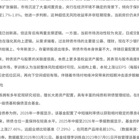
体扩张偏弱，市场沉淀了大量闲置资金，央行在经济环境不确定的背景下，倾向于保
至
1.7%-1.8%
。他进一步判断，这种超低无风险收益率并非短期现象，当前房价仍未
值已创新高，但这背后有两重支撑逻辑。一方面，当前市场流动性较为充足，日成交
也在强化其向上逻辑。从需求端看，过去转债市场的主要是公募、理财，现在不少银
供给端上，今年新发少，存量转股退出增多。转债市场本身体量不大，伴随巨量配置
来，转债资产与股票的关联度很高，本质上更多是权益资产属性，其表现与股市高度
益市场，李训练认为当前整体风险或相对可控。从结构上看，本轮上涨以
EPS
（每股
历史低位区间，再向下空间或较有限。伴随着市场对地缘冲突带来的短期冲击逐步脱
险
练拥有多年宏观研究经验，擅长大类资产配置，具有丰富的纯债和转债管理经验。在
一级债基和偏债混合基金。
益债券为例，
2026
年一季报显示，该基金配置了中短端利率债以获取相对稳定的票息
来，转债仓位一直保持在较高水平。
2025
年中报至
2026
年一季报数据显示，基金的
计上涨
27.46%
，远超业绩比较基准（
7.29%
），在同类产品排名前
10%
。（数据来源
债券。数据截至
2026
年
03
月
31
日。基金经理李训练自
2023
年
07
月
01
日开始管理该基