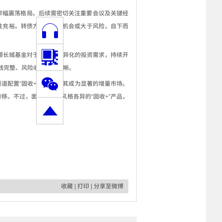
窄幅震荡格局。后续需密切关注重要会议及关键经
性充裕。转债方面，整体机会或大于风险，自下而
顺长城基金对于投资者差异化的投资需求，持续开
线完整、风险收益特征清晰。
道配置“固收
+”
产品，使其成为显著的增量市场。
转移。不过，面对市面上风格各异的
“
固收
+”
产品，
收藏
|
打印
|
分享至微博