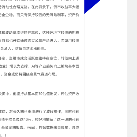
持流动性合理充裕。在此背景下，债市收益率大幅
完全企稳，而只有保持较低的无风险利率，资产价
额和波动率均维持在高位，这种环境下转债的期权
行自营也开始通过购买公募产品进入，希望用转债
资金涌入，估值自然水涨船高。
绑定，当股市成交活跃度维持在高位，转债向上逻
收益）增长为支撑，
AI
等产业趋势向上板块基本面
敏，资金或仍将围绕高景气赛道布局。
投资中，他坚持从基本面和估值出发，评估资产收
收益，对长久期利率债进行了波段操作，同时可转
转债平均仓位达
46%
，较好地捕获了这一波的可转
：基金定期报告、
wind
，排名数据来自晨星，具体
金。）