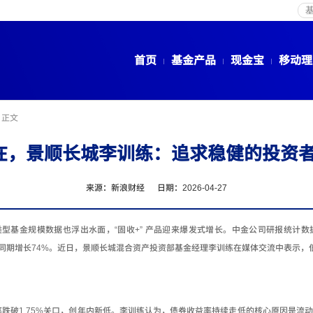
首页
基金产品
现金宝
移动理
>
正文
仍在，景顺长城李训练：追求稳健的投资
来源：新浪财经 日期：2026-04-27
类型基金规模数据也浮出水面，
“
固收
+”
产品迎来爆发式增长。中金公司研报统计数
同期增长
74%
。近日，景顺长城混合资产投资部基金经理李训练在媒体交流中表示，
。
率跌破
1.75%
关口，创年内新低。李训练认为，债券收益率持续走低的核心原因是流动