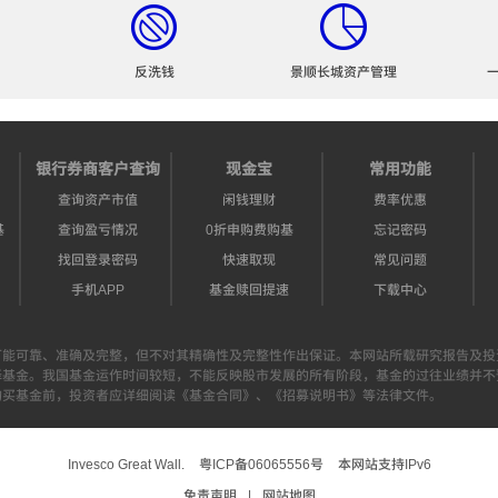
反洗钱
景顺长城资产管理
银行券商客户查询
现金宝
常用功能
查询资产市值
闲钱理财
费率优惠
基
查询盈亏情况
0折申购费购基
忘记密码
找回登录密码
快速取现
常见问题
手机APP
基金赎回提速
下载中心
可能可靠、准确及完整，但不对其精确性及完整性作出保证。本网站所载研究报告及投
择基金。我国基金运作时间较短，不能反映股市发展的所有阶段，基金的过往业绩并不
购买基金前，投资者应详细阅读《基金合同》、《招募说明书》等法律文件。
Invesco Great Wall.
粤ICP备06065556号
本网站支持IPv6
免责声明
|
网站地图