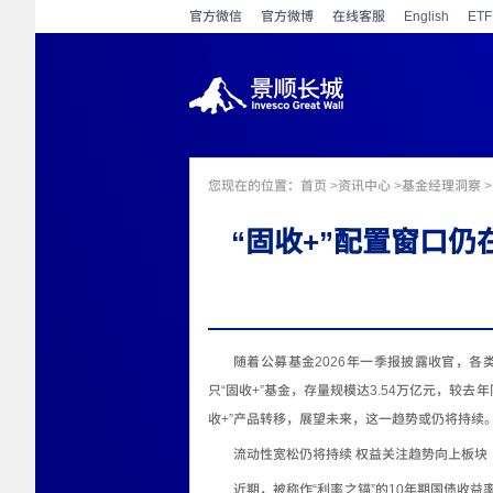
官方微信
官方微博
在线客服
English
ETF
您现在的位置：
首页
>
资讯中心
>基金经理洞察 
“固收+”配置窗口
随着公募基金
2026
年一季报披露收官，各
只
“
固收
+”
基金，存量规模达
3.54
万亿元，较去年
收
+”
产品转移，展望未来，这一趋势或仍将持续
流动性宽松仍将持续 权益关注趋势向上板块
近期，被称作
“
利率之锚
”
的
10
年期国债收益