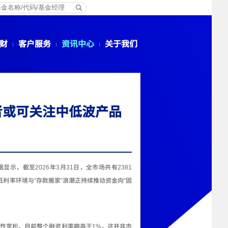
财
客户服务
资讯中心
关于我们
者或可关注中低波产品
据显示，截至
2026
年
3
月
31
日，全市场共有
2381
低利率环境与
“
存款搬家
”
浪潮正持续推动资金向
“
固
性宽松。目前整个融资利率略高于
1%
，这并非市