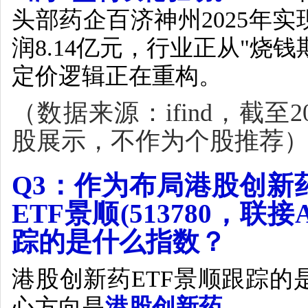
头部药企百济神州
2025
年实
润
8.14
亿元，行业正从
"
烧钱
定价逻辑正在重构。
（数据来源：
ifind
，截至
2
股展示，不作为个股推荐
Q3
：作为布局港股创新
ETF
景顺
(513780
，联接
踪的是什么指数？
港股创新药
ETF
景顺跟踪的
心方向是
港股创新药
。