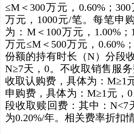
≤
M
＜
300
万元，
0.60%
；
300
万元，
1000
元
/
笔。每笔申
为：
M
＜
100
万元，
1.00%
；
万元≤
M
＜
500
万元，
0.60%
份额的持有时长（
N
）分段
N
≥
7
天，
0
。不收取销售服务
收取认购费，具体为：
M
≥
1
申购费，具体为：
M
≥
1
元，
0
段收取赎回费：其中：
N<7
为
0.20%/
年。相关费率折扣