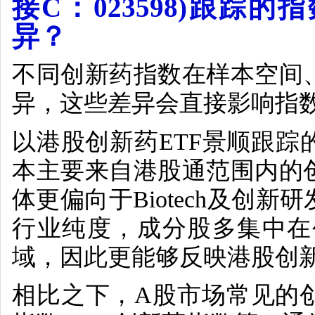
接
C
：
023598)
跟踪的指
异？
不同创新药指数在样本空间
异，这些差异会直接影响指
以港股创新药
ETF
景顺跟踪
本主要来自港股通范围内的
体更偏向于
Biotech
及创新研
行业纯度，成分股多集中在
域，因此更能够反映港股创
相比之下，
A
股市场常见的