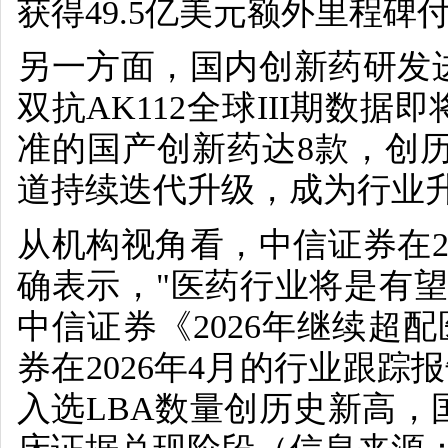
获得
49.5
亿美元额外里程碑
另一方面，国内创新药研发
双抗
AK112
全球
III
期数据即
准的国产创新药达
8
款，创
道持续迭代升级，成为行业
从机构视角看，中信证券在
确表示，
"
医药行业将是有望
中信证券《
2026
年继续超配
券在
2026
年
4
月的行业跟踪报
入选
LBA
数量创历史新高，