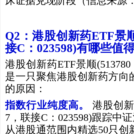
床证据兑现阶段（信息来源
Q2
：港股创新药
ETF
景
接
C
：
023598)
有哪些值
港股创新药
ETF
景顺
(513780
是一只聚焦港股创新药方向
的原因：
指数行业纯度高。
港股创新
7
，联接
C
：
023598)
跟踪中证
从港股通范围内精选
50
只创