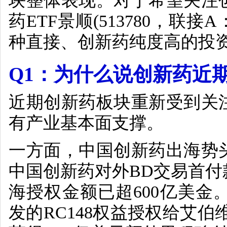
块整体表现。对于希望关注
药
ETF
景顺
(513780
，联接
A
种
直接、创新药纯度高
的投
Q1
：为什么说创新药近
近期创新药板块重新受到关
有产业基本面支撑。
一方面，中国创新药出海势
中国创新药对外
BD
交易首付
海授权金额已超
600
亿美金
发的
RC148
权益授权给艾伯